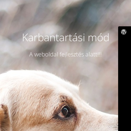
Karbantartási mód
A weboldal fejlesztés alatt!!!