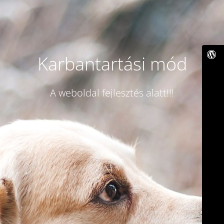
Karbantartási mód
A weboldal fejlesztés alatt!!!