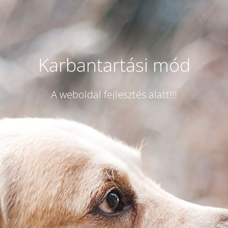
Karbantartási mód
A weboldal fejlesztés alatt!!!