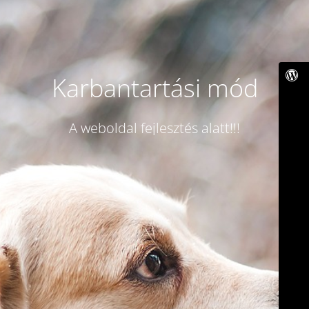
Karbantartási mód
A weboldal fejlesztés alatt!!!