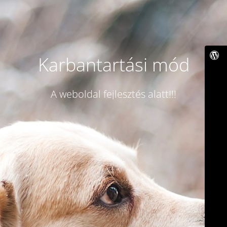
Karbantartási mód
A weboldal fejlesztés alatt!!!