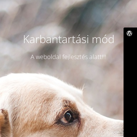
Karbantartási mód
A weboldal fejlesztés alatt!!!