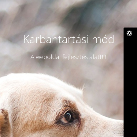
Karbantartási mód
A weboldal fejlesztés alatt!!!