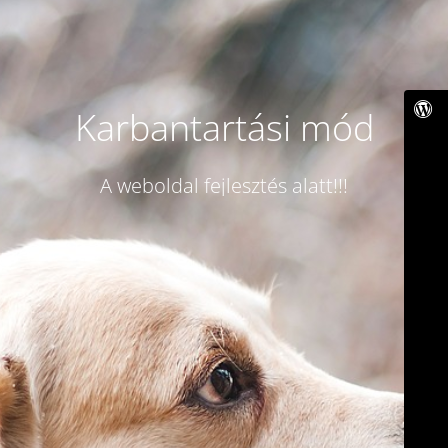
Karbantartási mód
A weboldal fejlesztés alatt!!!