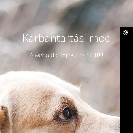
Karbantartási mód
A weboldal fejlesztés alatt!!!