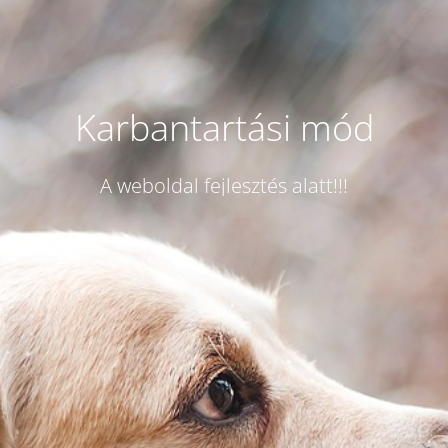
Karbantartási mód
A weboldal fejlesztés alatt!!!