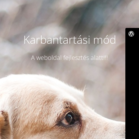
Karbantartási mód
A weboldal fejlesztés alatt!!!