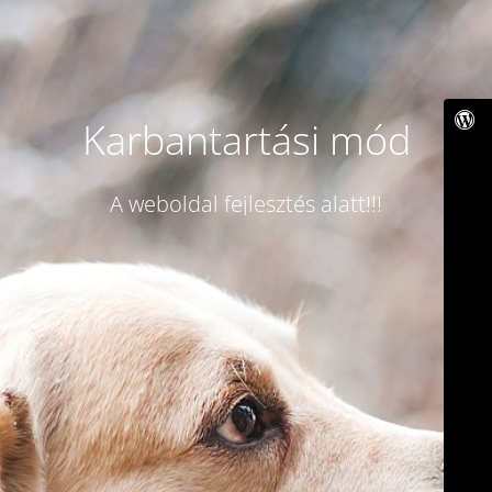
Karbantartási mód
A weboldal fejlesztés alatt!!!