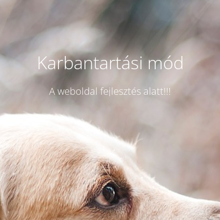
Karbantartási mód
A weboldal fejlesztés alatt!!!