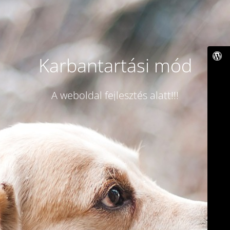
Karbantartási mód
A weboldal fejlesztés alatt!!!