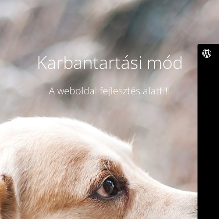
Karbantartási mód
A weboldal fejlesztés alatt!!!