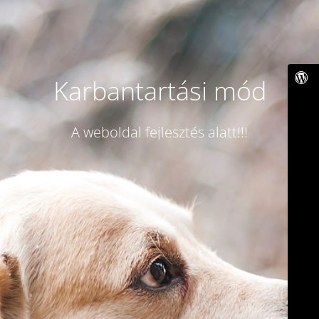
Karbantartási mód
A weboldal fejlesztés alatt!!!