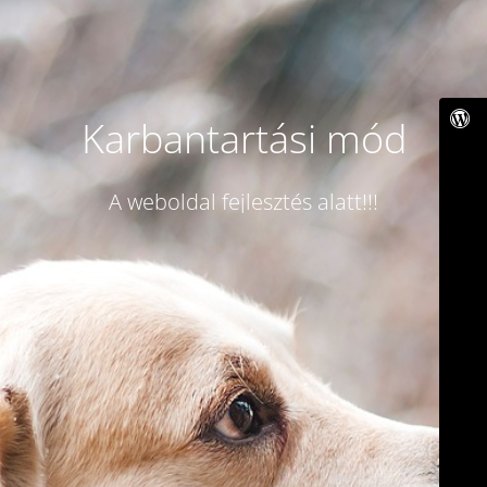
Karbantartási mód
A weboldal fejlesztés alatt!!!