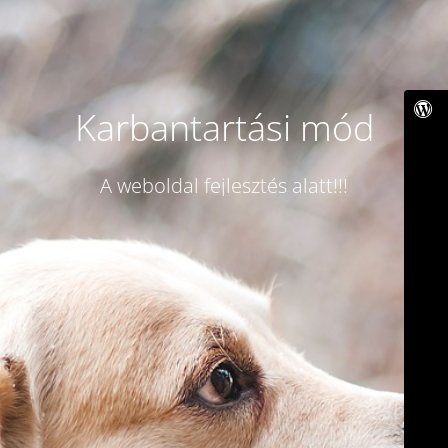
Karbantartási mód
A weboldal fejlesztés alatt!!!