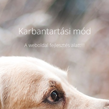
Karbantartási mód
A weboldal fejlesztés alatt!!!