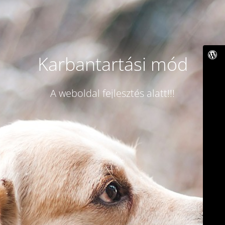
Karbantartási mód
A weboldal fejlesztés alatt!!!