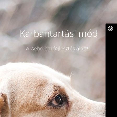
Karbantartási mód
A weboldal fejlesztés alatt!!!