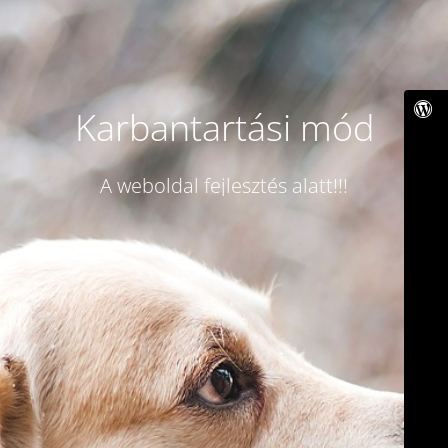
Karbantartási mód
A weboldal fejlesztés alatt!!!