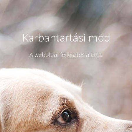
Karbantartási mód
A weboldal fejlesztés alatt!!!