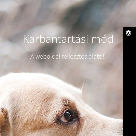
Karbantartási mód
A weboldal fejlesztés alatt!!!