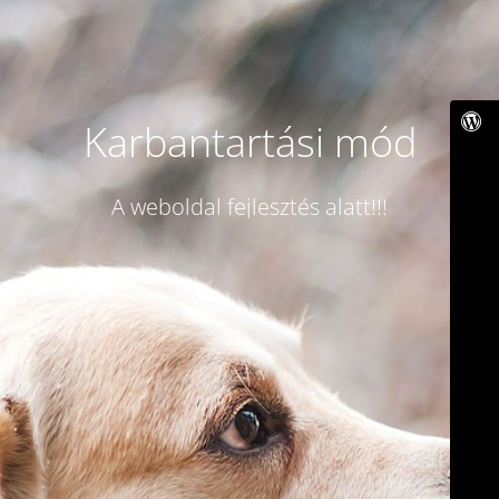
Karbantartási mód
A weboldal fejlesztés alatt!!!