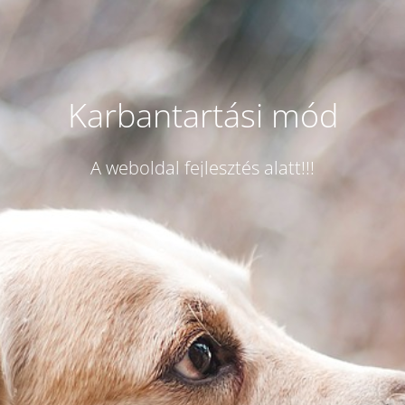
Karbantartási mód
A weboldal fejlesztés alatt!!!