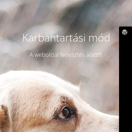
Karbantartási mód
A weboldal fejlesztés alatt!!!