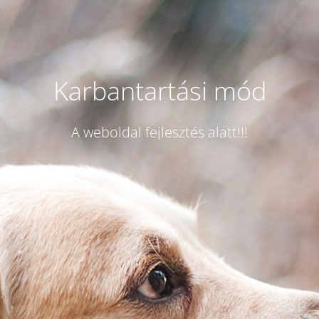
Karbantartási mód
A weboldal fejlesztés alatt!!!