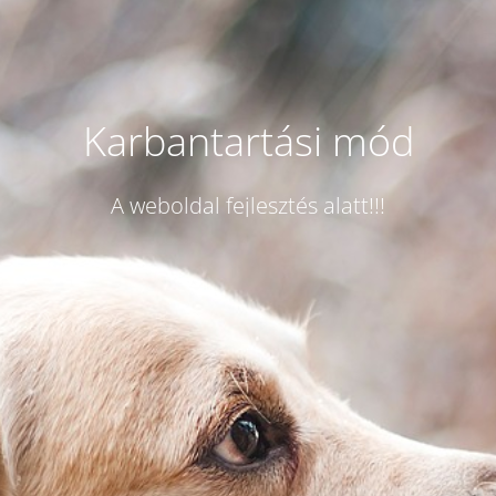
Karbantartási mód
A weboldal fejlesztés alatt!!!