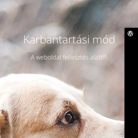
Karbantartási mód
A weboldal fejlesztés alatt!!!