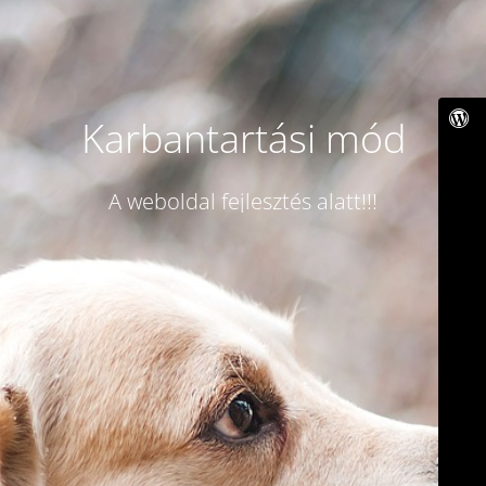
Karbantartási mód
A weboldal fejlesztés alatt!!!