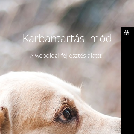
Karbantartási mód
A weboldal fejlesztés alatt!!!