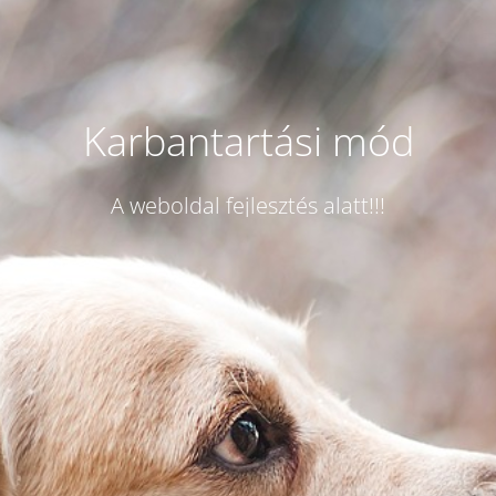
Karbantartási mód
A weboldal fejlesztés alatt!!!