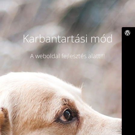
Karbantartási mód
A weboldal fejlesztés alatt!!!