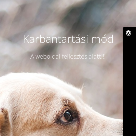
Karbantartási mód
A weboldal fejlesztés alatt!!!