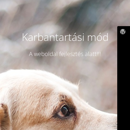
Karbantartási mód
A weboldal fejlesztés alatt!!!