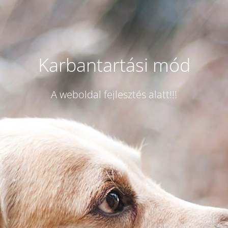
Karbantartási mód
A weboldal fejlesztés alatt!!!