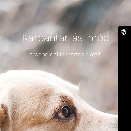
Karbantartási mód
A weboldal fejlesztés alatt!!!