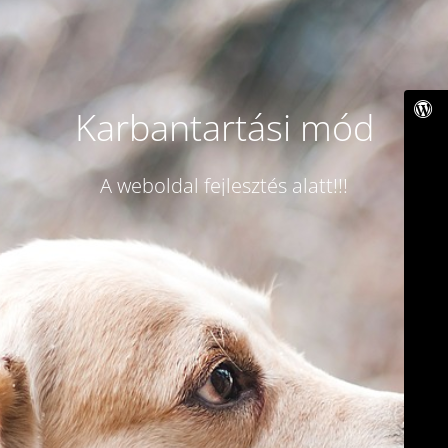
Karbantartási mód
A weboldal fejlesztés alatt!!!