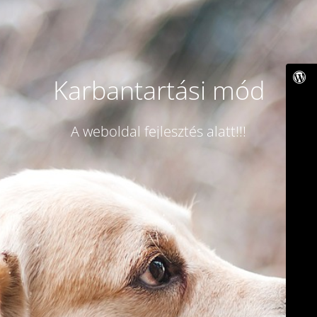
Karbantartási mód
A weboldal fejlesztés alatt!!!