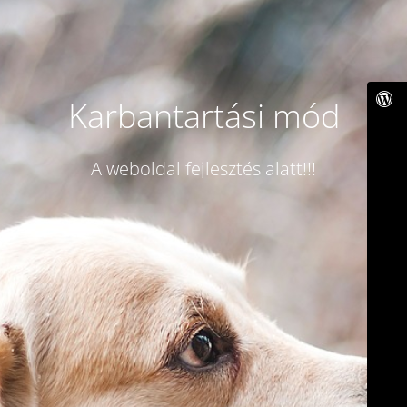
Karbantartási mód
A weboldal fejlesztés alatt!!!