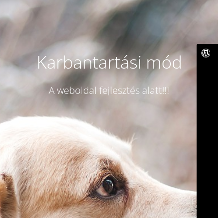
Karbantartási mód
A weboldal fejlesztés alatt!!!