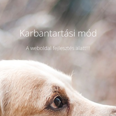
Karbantartási mód
A weboldal fejlesztés alatt!!!