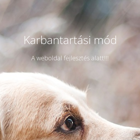
Karbantartási mód
A weboldal fejlesztés alatt!!!