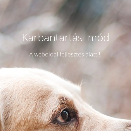
Karbantartási mód
A weboldal fejlesztés alatt!!!