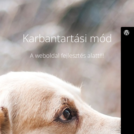
Karbantartási mód
A weboldal fejlesztés alatt!!!