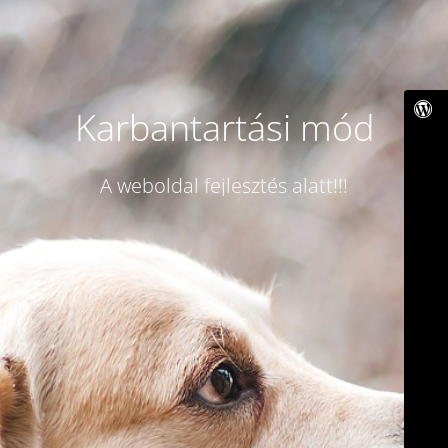
Karbantartási mód
A weboldal fejlesztés alatt!!!