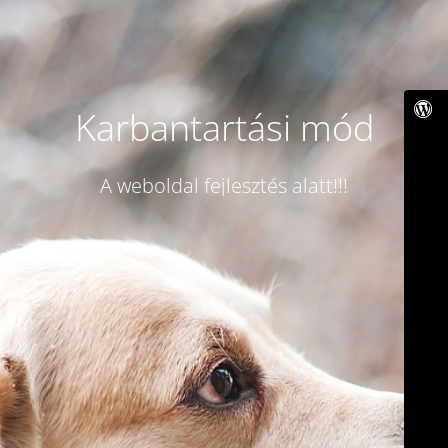
Karbantartási mód
A weboldal fejlesztés alatt!!!