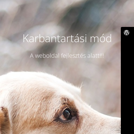
Karbantartási mód
A weboldal fejlesztés alatt!!!