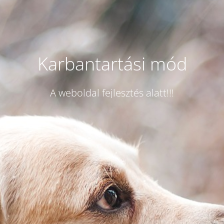
Karbantartási mód
A weboldal fejlesztés alatt!!!